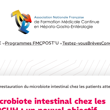
E
POST’U
Programmes FMC
Testez-vous
Brèves
Con
restauration du microbiote intestinal chez les patients att
crobiote intestinal chez les