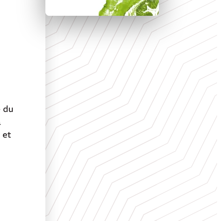
é du
a
 et