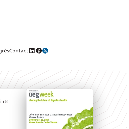
LinkedIn
Facebook
grès
Contact
eints de RCUH : un nouvel objectif thérapeutique ?