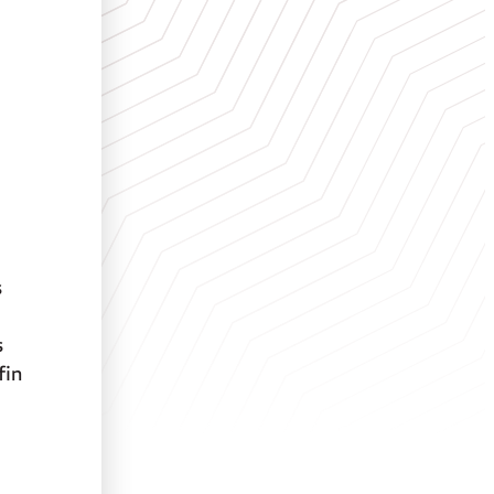
s
s
fin