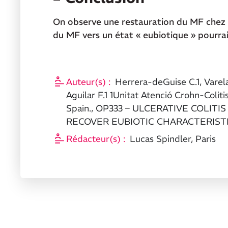
On observe une restauration du MF chez l
du MF vers un état « eubiotique » pourra
Auteur(s) :
Herrera-deGuise C.1, Varela 
Aguilar F.1 1Unitat Atenció Crohn-Colit
Spain., OP333 – ULCERATIVE COLIT
RECOVER EUBIOTIC CHARACTERISTI
Rédacteur(s) :
Lucas Spindler, Paris