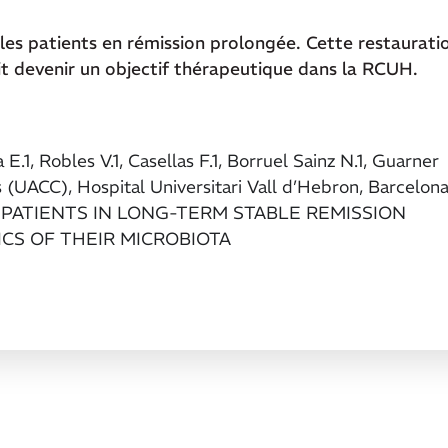
es patients en rémission prolongée. Cette restaurati
it devenir un objectif thérapeutique dans la RCUH.
E.1, Robles V.1, Casellas F.1, Borruel Sainz N.1, Guarner
is (UACC), Hospital Universitari Vall d’Hebron, Barcelona
IS PATIENTS IN LONG-TERM STABLE REMISSION
CS OF THEIR MICROBIOTA