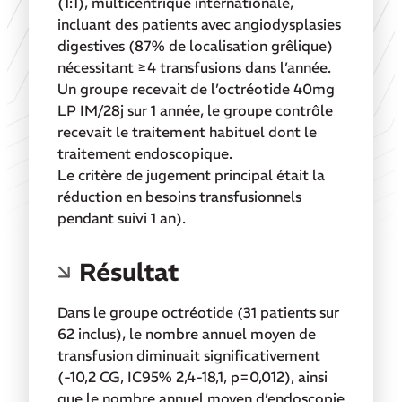
(1:1), multicentrique internationale,
incluant des patients avec angiodysplasies
digestives (87% de localisation grêlique)
nécessitant ≥4 transfusions dans l’année.
Un groupe recevait de l’octréotide 40mg
LP IM/28j sur 1 année, le groupe contrôle
recevait le traitement habituel dont le
traitement endoscopique.
Le critère de jugement principal était la
réduction en besoins transfusionnels
pendant suivi 1 an).
Résultat
Dans le groupe octréotide (31 patients sur
62 inclus), le nombre annuel moyen de
transfusion diminuait significativement
(-10,2 CG, IC95% 2,4-18,1, p=0,012), ainsi
que le nombre annuel moyen d’endoscopie