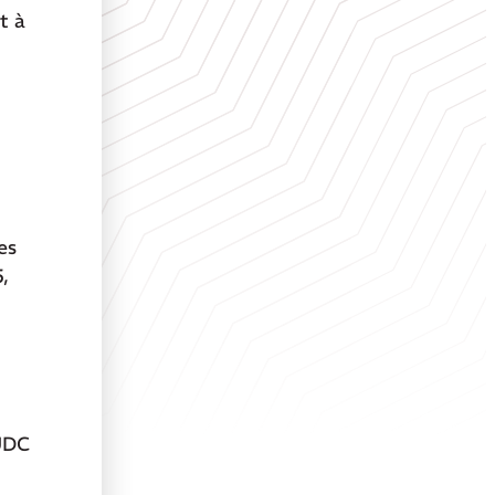
t à
es
,
AUDC