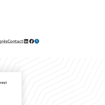
LinkedIn
Facebook
grès
Contact
 reste la vancomycine !