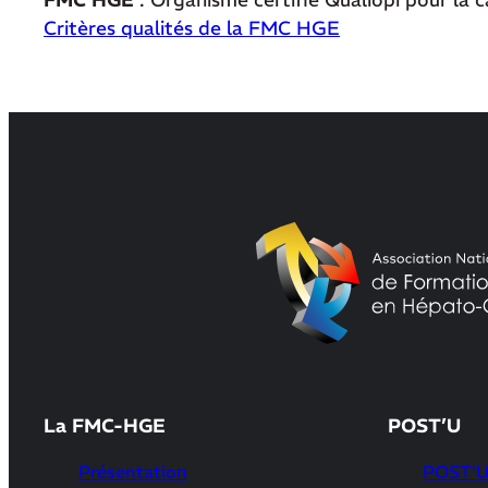
FMC HGE
: Organisme certifié Qualiopi pour la 
Critères qualités de la FMC HGE
La FMC-HGE
POST’U
Présentation
POST’U